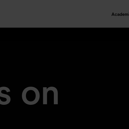
Academ
s on