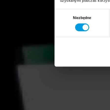
uzyskanymi podczas korzysta
Wybór
Niezbędne
zgody