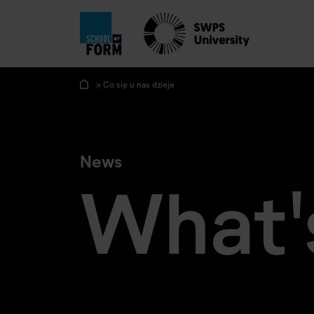
» Co się u nas dzieje
News
What'