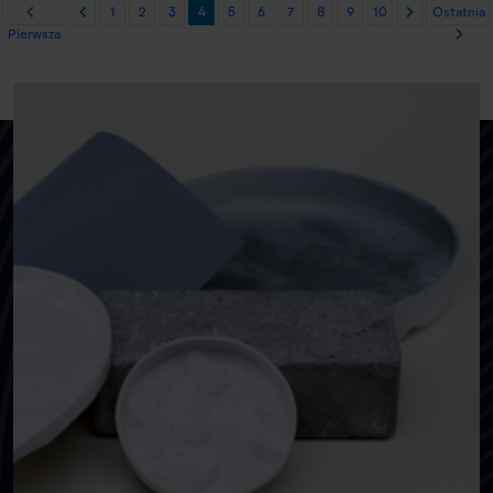
1
2
3
4
5
6
7
8
9
10
Ostatnia
Pierwsza