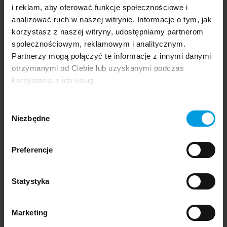
i reklam, aby oferować funkcje społecznościowe i
Uniwersytet SWPS dołącza do Adobe
analizować ruch w naszej witrynie. Informacje o tym, jak
Creative Campus
korzystasz z naszej witryny, udostępniamy partnerom
społecznościowym, reklamowym i analitycznym.
Partnerzy mogą połączyć te informacje z innymi danymi
Współpraca z otoczeniem
otrzymanymi od Ciebie lub uzyskanymi podczas
korzystania z ich usług.
Wybór
17 lipca 2024
Niezbędne
zgody
Projekt studentów i studentek Industrial
Design wystawiony w Wiedniu!
Preferencje
Nagrody i wyróżnienia
Statystyka
Marketing
6 lipca 2024