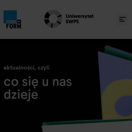
» Co się u nas dzieje
aktualności, czyli
co się u nas
dzieje