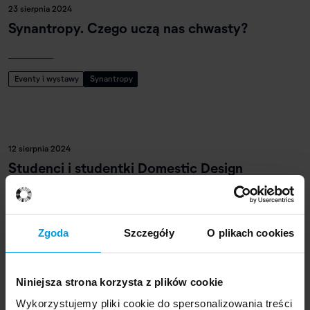
23 sierpnia 2024
Synantropy. Czego uczą nas chwasty?
Eventy i wystawy
Synantropy
12 sierpnia 2024
Studenci i studentki Domestic Design
stworzyli scenografię dla chóru USWPS
Zgoda
Szczegóły
O plikach cookies
Współpraca z otoczeniem
Niniejsza strona korzysta z plików cookie
Wykorzystujemy pliki cookie do spersonalizowania treści
17 lipca 2024