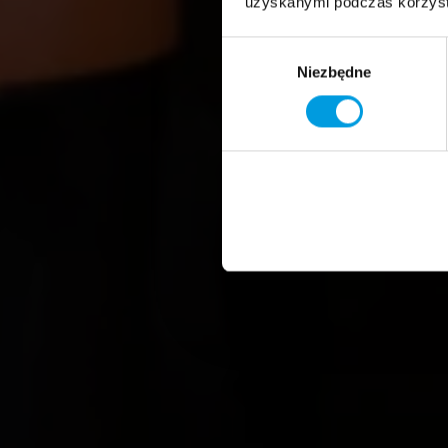
uzyskanymi podczas korzysta
Wybór
Niezbędne
zgody