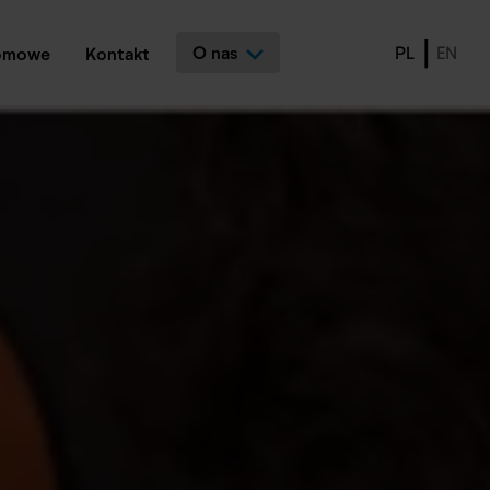
O nas
PL
EN
lomowe
Kontakt