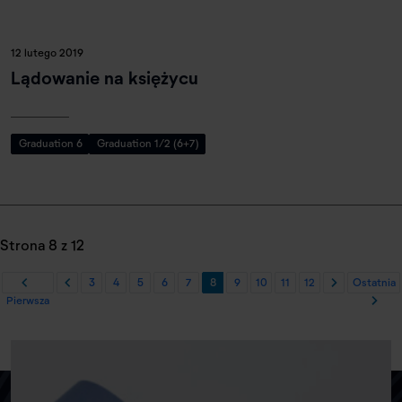
12 lutego 2019
Lądowanie na księżycu
Graduation 6
Graduation 1/2 (6+7)
Strona 8 z 12
3
4
5
6
7
8
9
10
11
12
Ostatnia
Pierwsza