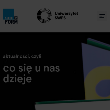
» Co się u nas dzieje
aktualności, czyli
co się u nas
dzieje