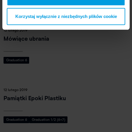
Graduation 1/2 (6+7)
Korzystaj wyłącznie z niezbędnych plików cookie
12 lutego 2019
Mówiące ubrania
Graduation 6
12 lutego 2019
Pamiątki Epoki Plastiku
Graduation 6
Graduation 1/2 (6+7)