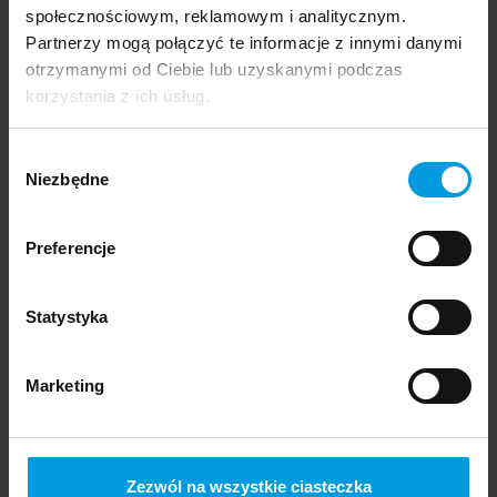
społecznościowym, reklamowym i analitycznym.
Graduation 6
Eventy i wystawy
Nasze projekty
Partnerzy mogą połączyć te informacje z innymi danymi
otrzymanymi od Ciebie lub uzyskanymi podczas
korzystania z ich usług.
20 stycznia 2020
Wybór
Honza Zamojski ze School of Form w albumie
Niezbędne
zgody
„101 polskich artystów współczesnych”
Preferencje
Nagrody i wyróżnienia
Statystyka
Marketing
19 lutego 2019
Oplotę
Zezwól na wszystkie ciasteczka