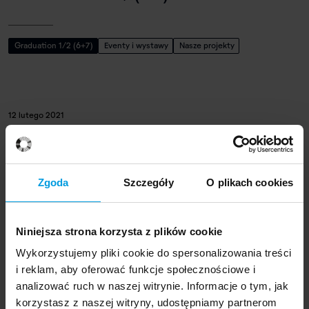
Graduation 1/2 (6+7)
Eventy i wystawy
Nasze projekty
12 lutego 2021
Font Reykjavík
Zgoda
Szczegóły
O plikach cookies
Graduation 1/2 (7+8)
Niniejsza strona korzysta z plików cookie
Wykorzystujemy pliki cookie do spersonalizowania treści
21 marca 2020
i reklam, aby oferować funkcje społecznościowe i
Graduation Show 6
analizować ruch w naszej witrynie. Informacje o tym, jak
korzystasz z naszej witryny, udostępniamy partnerom