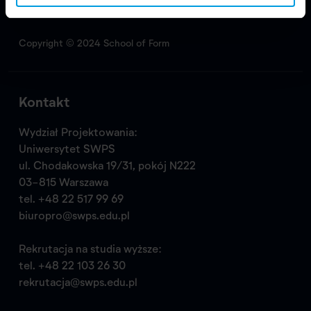
Copyright © 2024 School of Form
Kontakt
Wydział Projektowania:
Uniwersytet SWPS
ul. Chodakowska 19/31, pokój N222
03-815 Warszawa
tel.
+48 22 517 99 69
biuropro@swps.edu.pl
Rekrutacja na studia wyższe:
tel.
+48 22 103 26 30
rekrutacja@swps.edu.pl