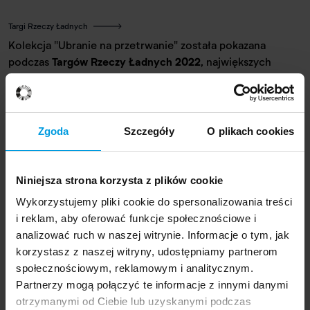
Targi Rzeczy Ładnych
Kolekcja "Ubranie na przetrwanie" została pokazana
podczas
Targów Rzeczy Ładnych 2022
, największych
targów niezależnego designu w Polsce. Wydarzenie
promuje i przyciąga najlepszych projektantów i
ilustratorów. Każdą edycję odwiedza ok. 10 tysięcy osób.
Podczas targów odbywają się liczne wystawy, spotkania i
Zgoda
Szczegóły
O plikach cookies
projekty specjalne.
Niniejsza strona korzysta z plików cookie
Wykorzystujemy pliki cookie do spersonalizowania treści
Prezentacja projektów studentów
i reklam, aby oferować funkcje społecznościowe i
analizować ruch w naszej witrynie. Informacje o tym, jak
korzystasz z naszej witryny, udostępniamy partnerom
społecznościowym, reklamowym i analitycznym.
Partnerzy mogą połączyć te informacje z innymi danymi
otrzymanymi od Ciebie lub uzyskanymi podczas