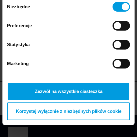
Wybór
Niezbędne
zgody
Preferencje
11 December 2023
Master Workshops
Statystyka
For candidates
Cooperation
Marketing
Zezwól na wszystkie ciasteczka
Korzystaj wyłącznie z niezbędnych plików cookie