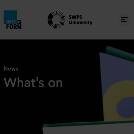
» Co się u nas dzieje
News
What's on