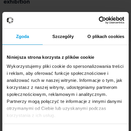
exhibition
Events and exhibitions
Zgoda
Szczegóły
O plikach cookies
Niniejsza strona korzysta z plików cookie
Wykorzystujemy pliki cookie do spersonalizowania treści
All
For candidates
Awards and recognition
Our projects
Coope
i reklam, aby oferować funkcje społecznościowe i
analizować ruch w naszej witrynie. Informacje o tym, jak
korzystasz z naszej witryny, udostępniamy partnerom
28 March 2026
społecznościowym, reklamowym i analitycznym.
Open Day at SWPS University: Visit School of
Partnerzy mogą połączyć te informacje z innymi danymi
Form
otrzymanymi od Ciebie lub uzyskanymi podczas
korzystania z ich usług.
For candidates