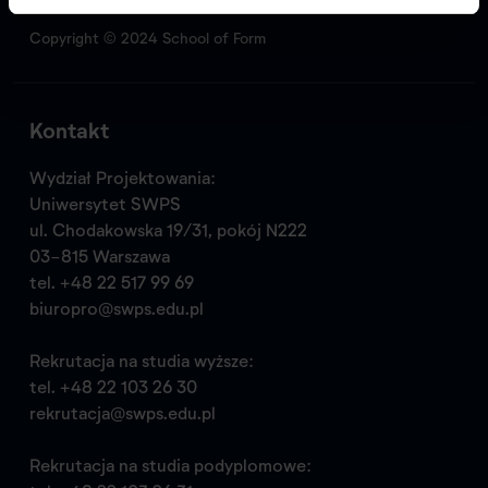
Copyright © 2024 School of Form
Kontakt
Wydział Projektowania:
Uniwersytet SWPS
ul. Chodakowska 19/31, pokój N222
03-815 Warszawa
tel.
+48 22 517 99 69
biuropro@swps.edu.pl
Rekrutacja na studia wyższe:
tel.
+48 22 103 26 30
rekrutacja@swps.edu.pl
Rekrutacja na studia podyplomowe: