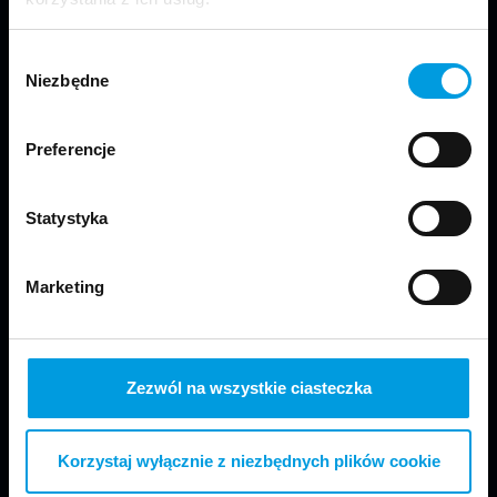
Wybór
Niezbędne
zgody
Preferencje
Jesteśmy częścią Wydziału Projektowania
Statystyka
w Warszawie Uniwersytetu SWPS.
Marketing
Zezwól na wszystkie ciasteczka
Odwiedź nas
Korzystaj wyłącznie z niezbędnych plików cookie