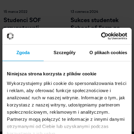
15 marca 2022
13 czerwca 2024
Studenci SOF
Sukces studentek
przygotowali
School of Form na
słowniczek wizualny,
NYCxDesign Awards
który pomoże w
2024
kontakcie z
Zgoda
Szczegóły
O plikach cookies
uchodźcami
Niniejsza strona korzysta z plików cookie
Wykorzystujemy pliki cookie do spersonalizowania treści
1 lipca 2023
i reklam, aby oferować funkcje społecznościowe i
Tawerna stołowa
analizować ruch w naszej witrynie. Informacje o tym, jak
korzystasz z naszej witryny, udostępniamy partnerom
społecznościowym, reklamowym i analitycznym.
Partnerzy mogą połączyć te informacje z innymi danymi
otrzymanymi od Ciebie lub uzyskanymi podczas
korzystania z ich usług.