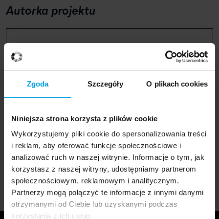
Autorka projektu
Przedmiot został zaprojektowany przez zespół
projektowy ze specjalności Industrial Design w
składzie:
Oliwia Kaczmarek, Oleksandra Milishchuk,
Zgoda
Szczegóły
O plikach cookies
Ewa Stacewicz i Anna Safuryn
.
Projekt jest częścią wystawy
„Synantropy. Czego
Niniejsza strona korzysta z plików cookie
uczą nas chwasty?"
, która została zaprezentowana
Wykorzystujemy pliki cookie do spersonalizowania treści
podczas tegorocznej edycji festiwalu Gdynia Design
i reklam, aby oferować funkcje społecznościowe i
Days 2024.
analizować ruch w naszej witrynie. Informacje o tym, jak
korzystasz z naszej witryny, udostępniamy partnerom
społecznościowym, reklamowym i analitycznym.
Partnerzy mogą połączyć te informacje z innymi danymi
otrzymanymi od Ciebie lub uzyskanymi podczas
korzystania z ich usług.