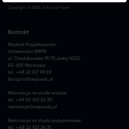
Copyright © 2024 School of Form
Kontakt
Wydział Projektowania:
Uniwersytet SWPS
ul. Chodakowska 19/31, pokój N222
03-815 Warszawa
tel.
+48 22 517 99 69
biuropro@swps.edu.pl
Rekrutacja na studia wyższe:
tel.
+48 22 103 26 30
rekrutacja@swps.edu.pl
Rekrutacja na studia podyplomowe:
tel.
+48 22 103 26 31