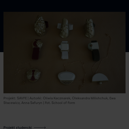
Projekt: SAVFE | Autorki: Oliwia Kaczmarek, Oleksandra Milishchuk, Ewa
Stacewicz, Anna Safuryn | Fot. School of Form
Projekt studencki