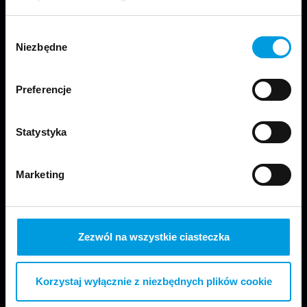
Wybór
Niezbędne
zgody
Preferencje
Jesteśmy częścią Wydziału Projektowania
w Warszawie Uniwersytetu SWPS.
Statystyka
Marketing
Zezwól na wszystkie ciasteczka
Odwiedź nas
Korzystaj wyłącznie z niezbędnych plików cookie