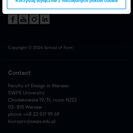
Korzystaj wyłącznie z niezbędnych plików cookie
Visit us
Copyright © 2024 School of Form
Contact
Faculty of Design in Warsaw:
SWPS University
Chodakowska 19/31, room N222
03-815 Warsaw
phone
+48 22 517 99 69
biuropro@swps.edu.pl