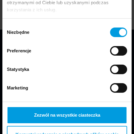
otrzymanymi od Ciebie lub uzyskanymi podczas
Year of graduation: 2023
korzystania z ich usług.
Wybór
Niezbędne
zgody
Preferencje
Statystyka
We are part of Faculty of Design in Warsaw
Marketing
at SWPS University.
Zezwól na wszystkie ciasteczka