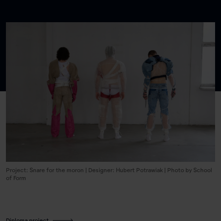
Project: Snare for the moron | Designer: Hubert Potrawiak | Photo by School
of Form
Diploma project