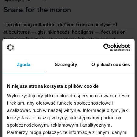
Snare for the moron
The clothing collection, derived from an analysis of
subcultures — gits, skinheads, hooligans — focuses on
transforming their value systems into clothes that
prevent aggression. It is a critical commentary on the
construct of dominant masculinity.
Zgoda
Szczegóły
O plikach cookies
Niniejsza strona korzysta z plików cookie
Wykorzystujemy pliki cookie do spersonalizowania treści
i reklam, aby oferować funkcje społecznościowe i
analizować ruch w naszej witrynie. Informacje o tym, jak
Hubert Potrawiak
korzystasz z naszej witryny, udostępniamy partnerom
Designer
społecznościowym, reklamowym i analitycznym.
Partnerzy mogą połączyć te informacje z innymi danymi
Bio