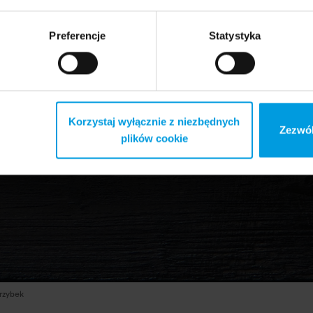
Preferencje
Statystyka
Korzystaj wyłącznie z niezbędnych
Zezwól
plików cookie
Grzybek