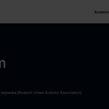
Academ
m
rzejewska (Rozkwit Urban Activity Association)