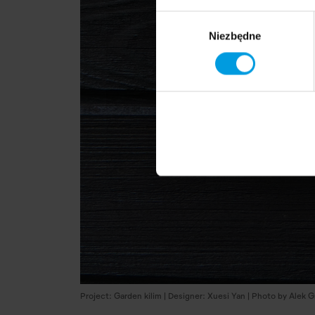
Wybór
Niezbędne
zgody
Project: Garden kilim | Designer: Xuesi Yan | Photo by Alek 