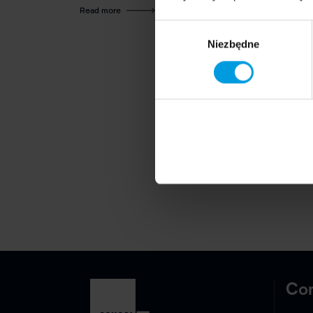
Read more
Wybór
Niezbędne
zgody
Con