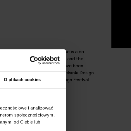
nterior and exhibition design. She is a co-
Mies van der Rohe Award in 2011 and the
of Polityka in 2021. Her works have been
eykjavík, Gdynia Design Days, Helsinki Design
Design Days (2014), London Design Festival
O plikach cookies
y in Seoul (2012).
ołecznościowe i analizować
artnerom społecznościowym,
anymi od Ciebie lub