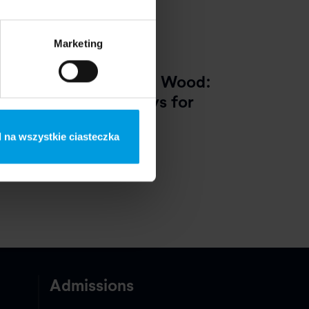
Marketing
April 2025
chool of Form x Good Wood:
esigning Creative Toys for
hildren
 na wszystkie ciasteczka
Admissions