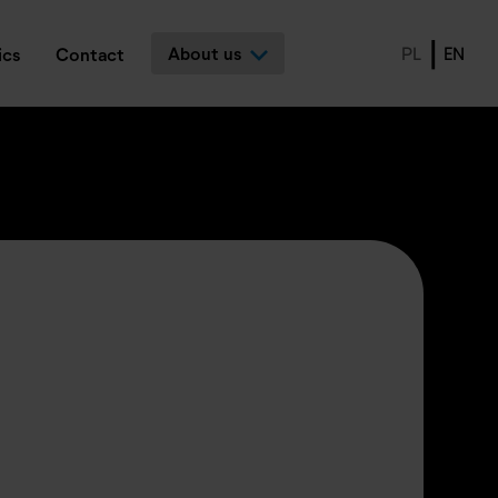
About us
PL
EN
ics
Contact