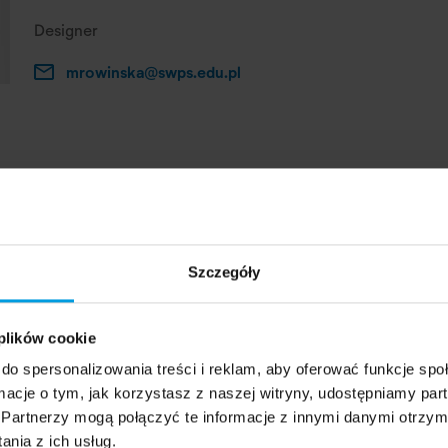
Designer
mrowinska@swps.edu.pl
Marta Rowińska is an architect who also specializes in i
founder of the Beton Design Studio. A finalist for the 
winner of the first edition of the Architectural Award 
exhibited at various events including Design March in R
Week (2016), Ventura Lambrate in Milan (2015), Gdynia 
Szczegóły
(2013), and the Korea Foundation Cultural Center Galler
 plików cookie
do spersonalizowania treści i reklam, aby oferować funkcje sp
ormacje o tym, jak korzystasz z naszej witryny, udostępniamy p
Partnerzy mogą połączyć te informacje z innymi danymi otrzym
nia z ich usług.