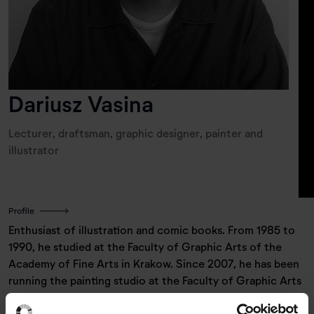
Dariusz Vasina
Lecturer, draftsman, graphic designer, painter and
illustrator
Profile
Enthusiast of illustration and comic books. From 1985 to
1990, he studied at the Faculty of Graphic Arts of the
Academy of Fine Arts in Krakow. Since 2007, he has been
running the painting studio at the Faculty of Graphic Arts
of the Academy of Fine Arts in Krakow, the illustration
studio at the Faculty of Fine Arts at the University of