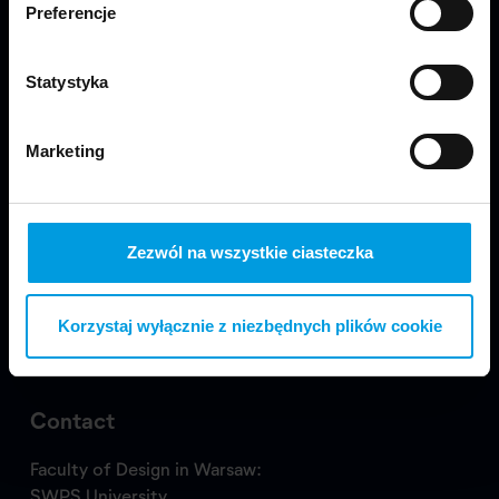
Preferencje
Statystyka
Marketing
Visit us
Zezwól na wszystkie ciasteczka
Korzystaj wyłącznie z niezbędnych plików cookie
Copyright © 2024 School of Form
Contact
Faculty of Design in Warsaw:
SWPS University