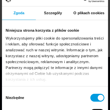
Applied Sciences in Tarnów, and the drawing classes at the
School of Form in Warsaw. He is the co-inventor and co-
Zgoda
Szczegóły
O plikach cookies
founder of the Narrative Drawing Studio at the Faculty of
Graphic Arts of the Academy of Fine Arts in Kraków. He
has participated in over a hundred individual and collective
Niniejsza strona korzysta z plików cookie
exhibitions.
Wykorzystujemy pliki cookie do spersonalizowania treści
i reklam, aby oferować funkcje społecznościowe i
analizować ruch w naszej witrynie. Informacje o tym, jak
korzystasz z naszej witryny, udostępniamy partnerom
społecznościowym, reklamowym i analitycznym.
Partnerzy mogą połączyć te informacje z innymi danymi
otrzymanymi od Ciebie lub uzyskanymi podczas
korzystania z ich usług.
Wybór
Niezbędne
zgody
We are part of Faculty of Design in Warsaw
at SWPS University.