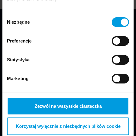
Wybór
Niezbędne
zgody
Preferencje
Statystyka
We are part of Faculty of Design in Warsaw
at SWPS University.
Marketing
Zezwól na wszystkie ciasteczka
Korzystaj wyłącznie z niezbędnych plików cookie
Visit us