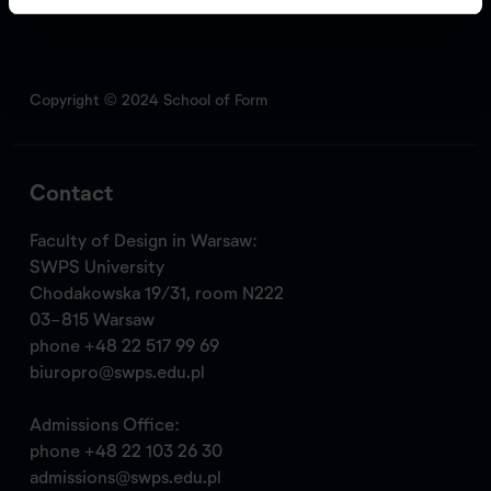
Copyright © 2024 School of Form
Contact
Faculty of Design in Warsaw:
SWPS University
Chodakowska 19/31, room N222
03-815 Warsaw
phone
+48 22 517 99 69
biuropro@swps.edu.pl
Admissions Office:
phone
+48 22 103 26 30
admissions@swps.edu.pl