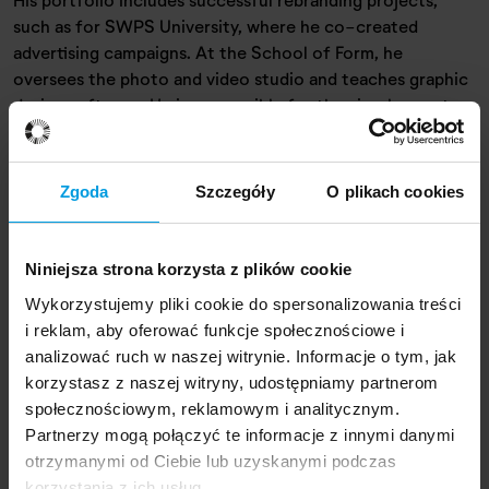
such as for SWPS University, where he co-created
advertising campaigns. At the School of Form, he
oversees the photo and video studio and teaches graphic
design software. He is responsible for the visual aspects
of SoF's promotional materials and website.
Zgoda
Szczegóły
O plikach cookies
Read more
Niniejsza strona korzysta z plików cookie
Related content
Wykorzystujemy pliki cookie do spersonalizowania treści
i reklam, aby oferować funkcje społecznościowe i
analizować ruch w naszej witrynie. Informacje o tym, jak
15 March 2022
korzystasz z naszej witryny, udostępniamy partnerom
Clear signs
społecznościowym, reklamowym i analitycznym.
Partnerzy mogą połączyć te informacje z innymi danymi
otrzymanymi od Ciebie lub uzyskanymi podczas
korzystania z ich usług.