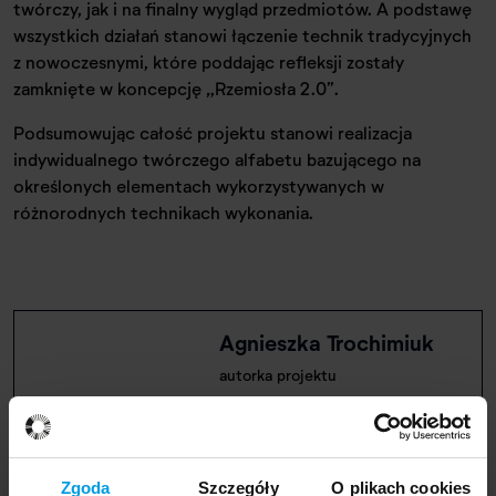
twórczy, jak i na finalny wygląd przedmiotów. A podstawę
wszystkich działań stanowi łączenie technik tradycyjnych
z nowoczesnymi, które poddając refleksji zostały
zamknięte w koncepcję „Rzemiosła 2.0”.
Podsumowując całość projektu stanowi realizacja
indywidualnego twórczego alfabetu bazującego na
określonych elementach wykorzystywanych w
różnorodnych technikach wykonania.
Agnieszka Trochimiuk
autorka projektu
Biogram
Specjalność: Communication Design
Rok ukończenia: 2023
Zgoda
Szczegóły
O plikach cookies