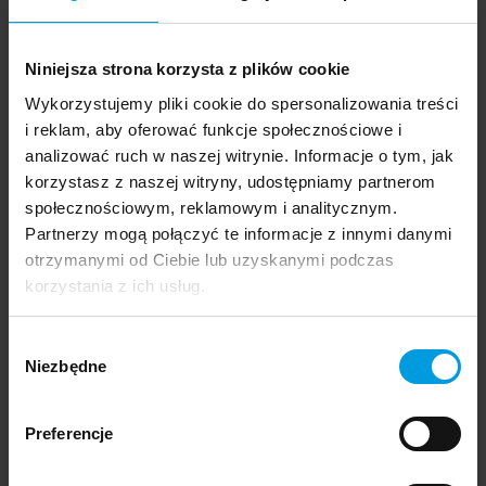
Niniejsza strona korzysta z plików cookie
Wykorzystujemy pliki cookie do spersonalizowania treści
i reklam, aby oferować funkcje społecznościowe i
Graduation 9
analizować ruch w naszej witrynie. Informacje o tym, jak
Moment, w którym wydajemy
korzystasz z naszej witryny, udostępniamy partnerom
kolejny katalog z pracami
społecznościowym, reklamowym i analitycznym.
dyplomowymi studentów jest
zawsze szczególny. Z jednej strony
Partnerzy mogą połączyć te informacje z innymi danymi
to pożegnanie absolwentów
otrzymanymi od Ciebie lub uzyskanymi podczas
konkretnego rocznika i
korzystania z ich usług.
uhonorowanie poprzez pokazanie
ich prac dyplomowych, z drugiej
też podsumowanie
Wybór
najważniejszych czy
Niezbędne
zgody
najciekawszych projektów, które
realizowaliśmy z studentami w
ostatnim roku.
Preferencje
Pobierz katalog Graduation 9➜