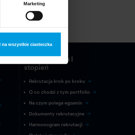
Marketing
 na wszystkie ciasteczka
Rekrutacja na I
stopień
Rekrutacja krok po kroku
O co chodzi z tym portfolio
Na czym polega egzamin
Dokumenty rekrutacyjne
Harmonogram rekrutacji