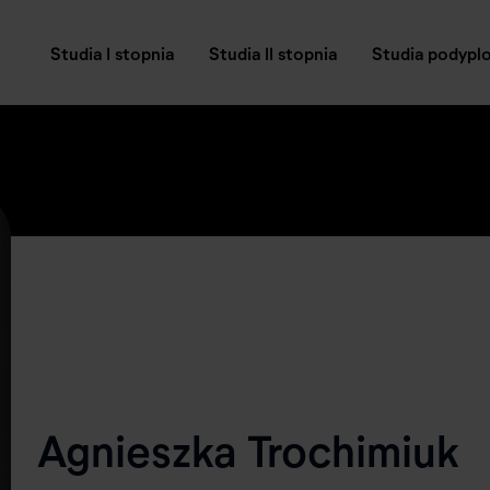
Studia I stopnia
Studia II stopnia
Studia podyp
Agnieszka Trochimiuk