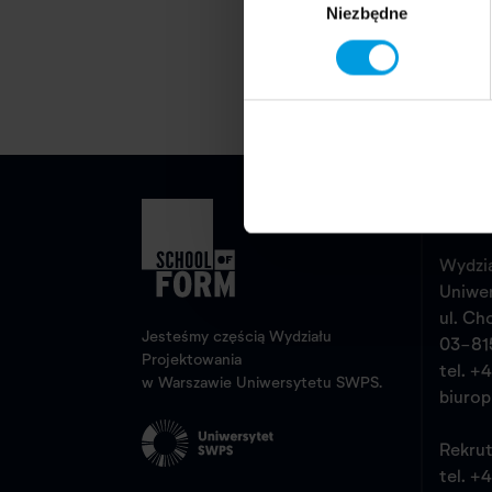
Niezbędne
zgody
Kon
Wydzia
Uniwe
ul. Ch
Jesteśmy częścią Wydziału
03-81
Projektowania
tel.
+4
w Warszawie Uniwersytetu SWPS.
biuro
Rekrut
tel.
+4