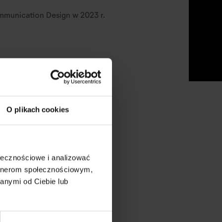
mmunication Design w 2023 r.
O plikach cookies
ołecznościowe i analizować
artnerom społecznościowym,
anymi od Ciebie lub