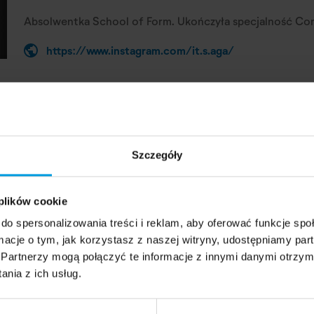
Absolwentka School of Form. Ukończyła specjalność Co
https://www.instagram.com/it.s.aga/
Szczegóły
 plików cookie
Artykuły powiązane
do spersonalizowania treści i reklam, aby oferować funkcje sp
ormacje o tym, jak korzystasz z naszej witryny, udostępniamy p
Partnerzy mogą połączyć te informacje z innymi danymi otrzym
9 marca 2024
nia z ich usług.
Alfabet twórczy