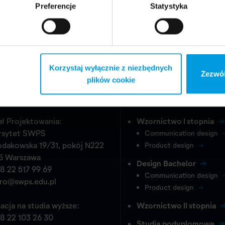
Preferencje
Statystyka
Korzystaj wyłącznie z niezbędnych
Zezwól
plików cookie
takt
Studia wyższe
ł Projektowania:
Wzornictwo I stopnia
rsytet SWPS
Communication design
odakowska 19/31, pokój N222
Product design
5 Warszawa
Design Bachelor
8 22 517 99 69
Communication design
pro@swps.edu.pl
Product design
acja na studia wyższe:
Wzornictwo II stopnia
8 22 103 26 30
Studia podyplomowe