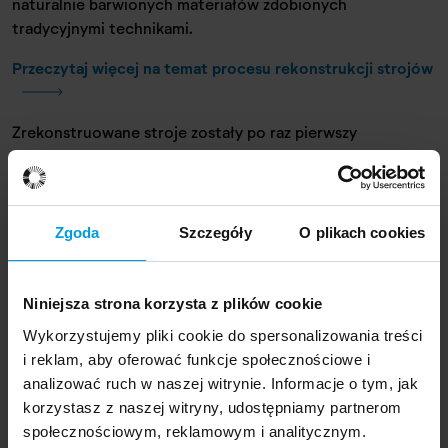
naturalnie barwionych materiałów zdobionych
tradycyjnymi technikami.
Przeczytaj więcej na temat procesu rekonstrukcji strojów
Zrekonstruowane stroje zostały po raz pierwszy
zaprezentowane publiczności jesienią ubiegłego roku
podczas pokazu w paryskim Luwrze. Następnie trafiły do
Muzeum im. Bodego w Berlinie, gdzie pokazano je w
ramach wystawy
„Dress to Impress. Reconstructions of
Zgoda
Szczegóły
O plikach cookies
Medieval Robes from Nubia"
Niniejsza strona korzysta z plików cookie
Wykorzystujemy pliki cookie do spersonalizowania treści
Pokaz mody sprzed wieków w
i reklam, aby oferować funkcje społecznościowe i
analizować ruch w naszej witrynie. Informacje o tym, jak
warszawskim Centrum Nauki Kopernik
korzystasz z naszej witryny, udostępniamy partnerom
społecznościowym, reklamowym i analitycznym.
Podczas wydarzenia w Centrum Nauki Kopernik –