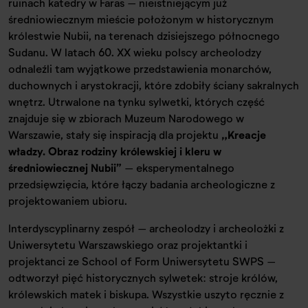
ruinach katedry w Faras – nieistniejącym już
średniowiecznym mieście położonym w historycznym
królestwie Nubii, na terenach dzisiejszego północnego
Sudanu. W latach 60. XX wieku polscy archeolodzy
odnaleźli tam wyjątkowe przedstawienia monarchów,
duchownych i arystokracji, które zdobiły ściany sakralnych
wnętrz. Utrwalone na tynku sylwetki, których część
znajduje się w zbiorach Muzeum Narodowego w
Warszawie, stały się inspiracją dla projektu
„Kreacje
władzy. Obraz rodziny królewskiej i kleru w
średniowiecznej Nubii”
– eksperymentalnego
przedsięwzięcia, które łączy badania archeologiczne z
projektowaniem ubioru.
Interdyscyplinarny zespół – archeolodzy i archeolożki z
Uniwersytetu Warszawskiego oraz projektantki i
projektanci ze School of Form Uniwersytetu SWPS –
odtworzył pięć historycznych sylwetek: stroje królów,
królewskich matek i biskupa. Wszystkie uszyto ręcznie z