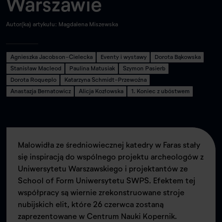
Warszawie
Autor(ka) artykułu: Magdalena Miszewska
Agnieszka Jacobson-Cielecka
Eventy i wystawy
Dorota Bąkowska
Stanisław Macleod
Paulina Matusiak
Szymon Pasierb
Dorota Roqueplo
Katarzyna Schmidt-Przewoźna
Anastazja Bernatowicz
Alicja Kozłowska
1. Koniec z ubóstwem
Malowidła ze średniowiecznej katedry w Faras stały
się inspiracją do wspólnego projektu archeologów z
Uniwersytetu Warszawskiego i projektantów ze
School of Form Uniwersytetu SWPS. Efektem tej
współpracy są wiernie zrekonstruowane stroje
nubijskich elit, które 26 czerwca zostaną
zaprezentowane w Centrum Nauki Kopernik.