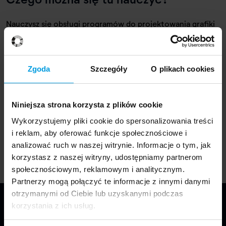
Nauczysz się obsługi programów do projektowania grafiki
oraz edycji zdjęć i filmów. Przygotujesz dokumentację
techniczną i projektową. Poznasz zasady przygotowania
materiału do druku w różnych technikach poligraficznych.
Zgoda
Szczegóły
O plikach cookies
Stworzysz też trójwymiarowe modele, które potem
zrealizujesz w innych pracowniach przy pomocy
cyfrowych narzędzi, takich jak frezarka CNC, laser czy
Niniejsza strona korzysta z plików cookie
drukarki 3D.
Wykorzystujemy pliki cookie do spersonalizowania treści
i reklam, aby oferować funkcje społecznościowe i
analizować ruch w naszej witrynie. Informacje o tym, jak
korzystasz z naszej witryny, udostępniamy partnerom
społecznościowym, reklamowym i analitycznym.
Partnerzy mogą połączyć te informacje z innymi danymi
otrzymanymi od Ciebie lub uzyskanymi podczas
korzystania z ich usług.