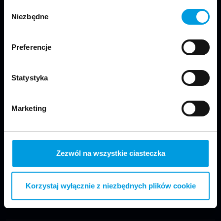
Wybór
Niezbędne
zgody
Preferencje
Jesteśmy częścią Wydziału Projektowania
w Warszawie Uniwersytetu SWPS.
Statystyka
Marketing
Odwiedź nas
Zezwól na wszystkie ciasteczka
Korzystaj wyłącznie z niezbędnych plików cookie
Copyright © 2024 School of Form