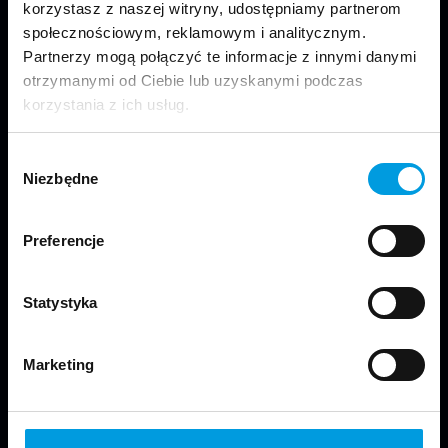
korzystasz z naszej witryny, udostępniamy partnerom
społecznościowym, reklamowym i analitycznym.
Partnerzy mogą połączyć te informacje z innymi danymi
otrzymanymi od Ciebie lub uzyskanymi podczas
korzystania z ich usług.
Odwiedź nas
Wybór
Niezbędne
zgody
Preferencje
Copyright © 2024 School of Form
Statystyka
Kontakt
Marketing
Wydział Projektowania:
Uniwersytet SWPS
ul. Chodakowska 19/31, pokój N222
03-815 Warszawa