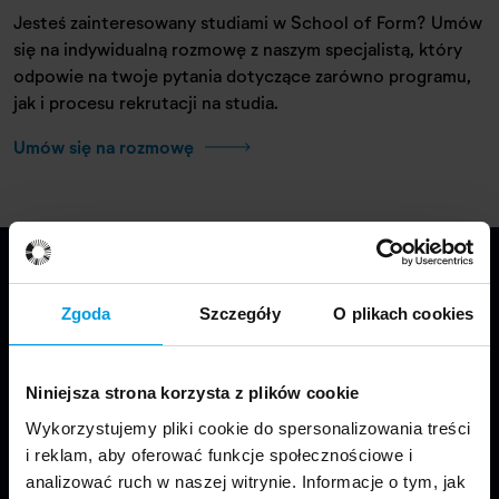
Jesteś zainteresowany studiami w School of Form? Umów
się na indywidualną rozmowę z naszym specjalistą, który
odpowie na twoje pytania dotyczące zarówno programu,
jak i procesu rekrutacji na studia.
Umów się na rozmowę
Zgoda
Szczegóły
O plikach cookies
Niniejsza strona korzysta z plików cookie
Wykorzystujemy pliki cookie do spersonalizowania treści
Jesteśmy częścią Wydziału Projektowania
i reklam, aby oferować funkcje społecznościowe i
w Warszawie Uniwersytetu SWPS.
analizować ruch w naszej witrynie. Informacje o tym, jak