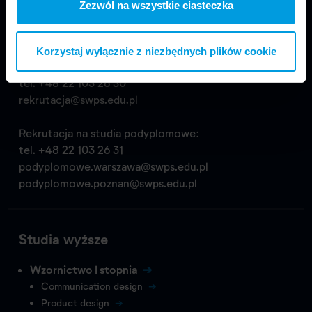
Zezwól na wszystkie ciasteczka
tel.
+48 22 517 99 69
biuropro@swps.edu.pl
Korzystaj wyłącznie z niezbędnych plików cookie
Rekrutacja na studia wyższe:
tel.
+48 22 103 26 30
rekrutacja@swps.edu.pl
Rekrutacja na studia podyplomowe:
tel.
+48 22 103 26 31
podyplomowe.warszawa@swps.edu.pl
podyplomowe.poznan@swps.edu.pl
Studia wyższe
Wzornictwo I stopnia
Communication design
Product design