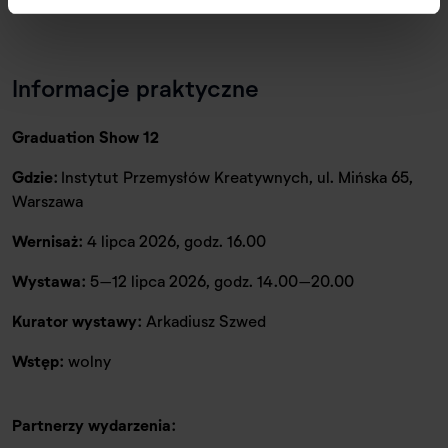
Informacje praktyczne
Graduation Show 12
Gdzie:
Instytut Przemysłów Kreatywnych, ul. Mińska 65,
Warszawa
Wernisaż:
4 lipca 2026, godz. 16.00
Wystawa:
5–12 lipca 2026, godz. 14.00–20.00
Kurator wystawy:
Arkadiusz Szwed
Wstęp:
wolny
Partnerzy wydarzenia: