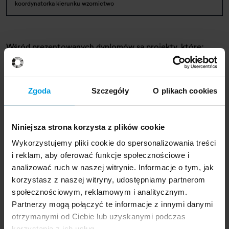
koordynatorka kierunku wzornictwo
Wśród prezentowanych dyplomów są projekty, które:
eksplorują pamięć i emocje – zarówno w wymiarze
indywidualnym, jak i zbiorowym;
Zgoda
Szczegóły
O plikach cookies
dotyczą cielesności, percepcji, ruchu, zdrowia, bólu
oraz komfortu sensorycznego;
badają przestrzeń publiczną i urbanistykę – przygląda
Niniejsza strona korzysta z plików cookie
się relacjom człowieka z miastem i naturą;
Wykorzystujemy pliki cookie do spersonalizowania treści
reinterpretują tradycję i rzemiosło oraz kulturą
i reklam, aby oferować funkcje społecznościowe i
popularną i ludową;
analizować ruch w naszej witrynie. Informacje o tym, jak
przyjmują krytyczną postawę wobec technologii –
korzystasz z naszej witryny, udostępniamy partnerom
badają jej wpływ na relacje, komunikację i systemy
społecznościowym, reklamowym i analitycznym.
nadzoru;
Partnerzy mogą połączyć te informacje z innymi danymi
wpisują się w design społeczny i inkluzywny –
otrzymanymi od Ciebie lub uzyskanymi podczas
odpowiadają na potrzeby grup wykluczonych,
korzystania z ich usług.