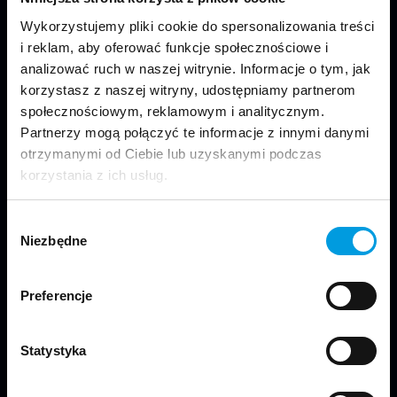
Wykorzystujemy pliki cookie do spersonalizowania treści
i reklam, aby oferować funkcje społecznościowe i
analizować ruch w naszej witrynie. Informacje o tym, jak
korzystasz z naszej witryny, udostępniamy partnerom
społecznościowym, reklamowym i analitycznym.
Jesteśmy częścią Wydziału Projektowania
w Warszawie Uniwersytetu SWPS.
Partnerzy mogą połączyć te informacje z innymi danymi
otrzymanymi od Ciebie lub uzyskanymi podczas
korzystania z ich usług.
Wybór
Niezbędne
zgody
Odwiedź nas
Preferencje
Statystyka
Copyright © 2024 School of Form