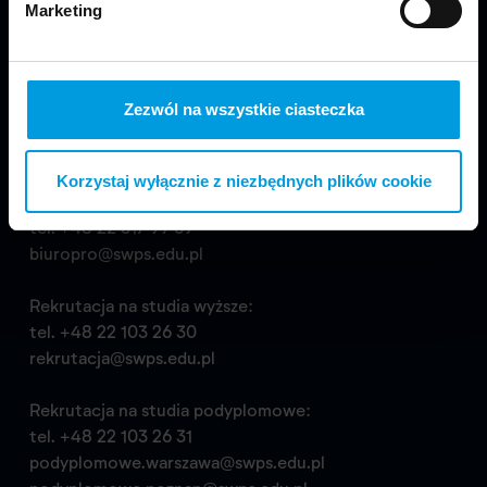
Marketing
Kontakt
Zezwól na wszystkie ciasteczka
Wydział Projektowania:
Uniwersytet SWPS
ul. Chodakowska 19/31, pokój N222
Korzystaj wyłącznie z niezbędnych plików cookie
03-815 Warszawa
tel.
+48 22 517 99 69
biuropro@swps.edu.pl
Rekrutacja na studia wyższe:
tel.
+48 22 103 26 30
rekrutacja@swps.edu.pl
Rekrutacja na studia podyplomowe:
tel.
+48 22 103 26 31
podyplomowe.warszawa@swps.edu.pl