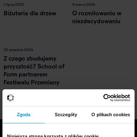
1 lipca 2023
9 marca 2024
Biżuteria dla drzew
O rozmiłowaniu w
niezdecydowaniu
29 września 2024
Z czego zbudujemy
przyszłość? School of
Form partnerem
Festiwalu Przemiany
Zgoda
Szczegóły
O plikach cookies
Niniejsza strona korzysta z plików cookie