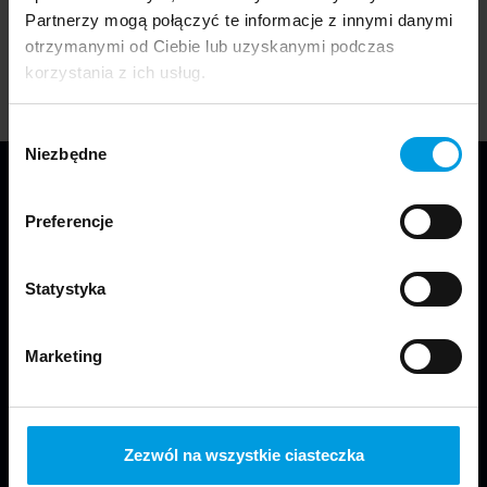
Rok ukończenia: 2020
Partnerzy mogą połączyć te informacje z innymi danymi
otrzymanymi od Ciebie lub uzyskanymi podczas
korzystania z ich usług.
Wybór
Niezbędne
zgody
Preferencje
Statystyka
Jesteśmy częścią Wydziału Projektowania
Marketing
w Warszawie Uniwersytetu SWPS.
Zezwól na wszystkie ciasteczka