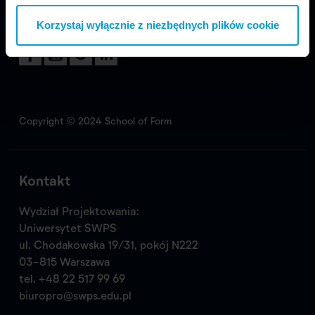
Korzystaj wyłącznie z niezbędnych plików cookie
Odwiedź nas
Copyright © 2024 School of Form
Kontakt
Wydział Projektowania:
Uniwersytet SWPS
ul. Chodakowska 19/31, pokój N222
03-815 Warszawa
tel.
+48 22 517 99 69
biuropro@swps.edu.pl