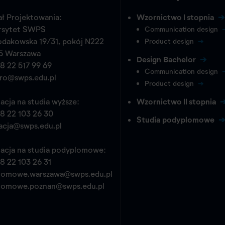
ł Projektowania:
Wzornictwo I stopnia
rsytet SWPS
Communication design
odakowska 19/31, pokój N222
Product design
5 Warszawa
Design Bachelor
8 22 517 99 69
Communication design
pro@swps.edu.pl
Product design
acja na studia wyższe:
Wzornictwo II stopnia
8 22 103 26 30
Studia podyplomowe
acja@swps.edu.pl
acja na studia podyplomowe:
8 22 103 26 31
lomowe.warszawa@swps.edu.pl
lomowe.poznan@swps.edu.pl