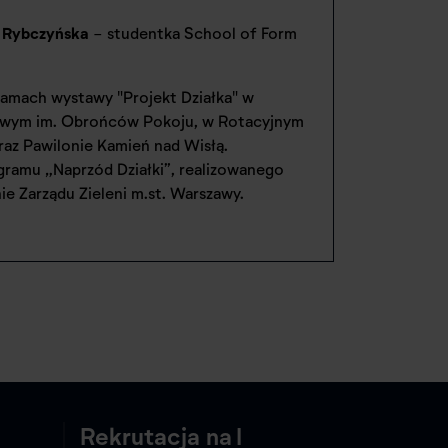
a Rybczyńska
- studentka School of Form
amach wystawy "Projekt Działka" w
owym im. Obrońców Pokoju, w Rotacyjnym
az Pawilonie Kamień nad Wisłą.
gramu „Naprzód Działki”, realizowanego
e Zarządu Zieleni m.st. Warszawy.
Rekrutacja na I