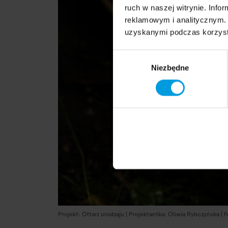
ruch w naszej witrynie. Inf
reklamowym i analitycznym. 
uzyskanymi podczas korzysta
Wybór
Niezbędne
zgody
Projekt: Ołtarz urodzaju | Projektantka: Oliwia Rybczyńska | F