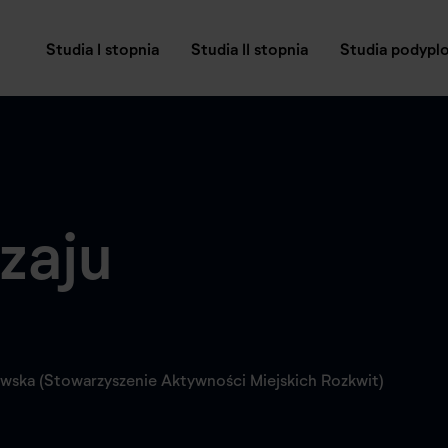
Studia I stopnia
Studia II stopnia
Studia podyp
zaju
wska (Stowarzyszenie Aktywności Miejskich Rozkwit)