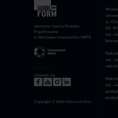
Wydzia
Uniwe
ul. Ch
Jesteśmy częścią Wydziału
03-81
Projektowania
tel.
+4
w Warszawie Uniwersytetu SWPS.
biuro
Rekrut
tel.
+4
rekrut
Odwiedź nas
Rekrut
tel.
+4
podyp
podyp
Copyright © 2024 School of Form