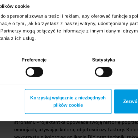
 plików cookie
do spersonalizowania treści i reklam, aby oferować funkcje sp
ormacje o tym, jak korzystasz z naszej witryny, udostępniamy p
Partnerzy mogą połączyć te informacje z innymi danymi otrzym
nia z ich usług.
Preferencje
Statystyka
Mówiące ubrania
Korzystaj wyłącznie z niezbędnych
Zezwól
plików cookie
Punktem wyjścia dla stworzenia kolekcji było dzieciństw
stronami. Projektantka opowiada swoją historię poprzez
emocjach, używając koloru, objętości czy faktury. Kol
wykorzystuje kolorowe aplikacje DIY oraz techniki rękod