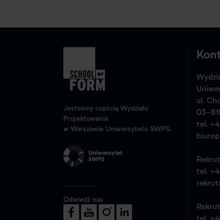
Kon
Wydzia
Uniwe
ul. Ch
Jesteśmy częścią Wydziału
03-81
Projektowania
tel.
+4
w Warszawie Uniwersytetu SWPS.
biuro
Rekrut
tel.
+4
rekrut
Odwiedź nas
Rekrut
tel.
+4