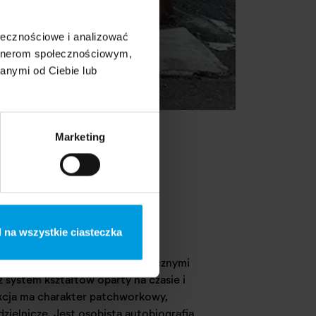
ołecznościowe i analizować
artnerom społecznościowym,
anymi od Ciebie lub
Marketing
 na wszystkie ciasteczka
o autorki, z jego jasnymi i mrocznymi
 system kształtów oparty na czasie i
ekcja ma charakter patchworkowy,
zielnicze. Jest osobistą autobiografią