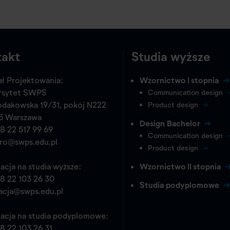
takt
Studia wyższe
ł Projektowania:
Wzornictwo I stopnia
rsytet SWPS
Communication design
odakowska 19/31, pokój N222
Product design
5 Warszawa
Design Bachelor
8 22 517 99 69
Communication design
pro@swps.edu.pl
Product design
acja na studia wyższe:
Wzornictwo II stopnia
8 22 103 26 30
Studia podyplomowe
acja@swps.edu.pl
acja na studia podyplomowe:
8 22 103 26 31