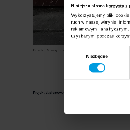
Niniejsza strona korzysta z
Wykorzystujemy pliki cookie 
ruch w naszej witrynie. Inf
reklamowym i analitycznym. 
uzyskanymi podczas korzysta
Wybór
Projekt: Mówiące ubrania | Projektant: Wanqi Du
Niezbędne
zgody
Projekt dyplomowy