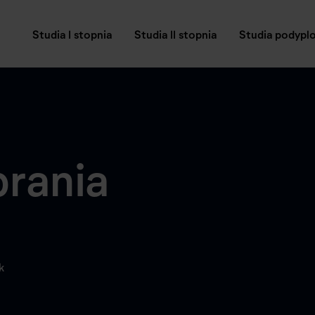
Studia I stopnia
Studia II stopnia
Studia podyp
rania
k