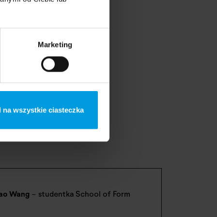
Marketing
 KUKA.
 na wszystkie ciasteczka
ao Wang
- studentka School of Form