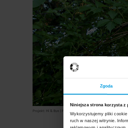
Zgoda
Niniejsza strona korzysta z
Projekt: Hi & Bye | Projektantka: Wenxiao Wang | Fot. Alek G
Wykorzystujemy pliki cookie 
ruch w naszej witrynie. Inf
reklamowym i analitycznym. 