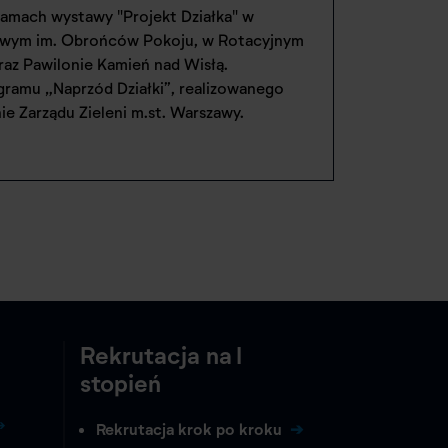
amach wystawy "Projekt Działka" w
owym im. Obrońców Pokoju, w Rotacyjnym
az Pawilonie Kamień nad Wisłą.
gramu „Naprzód Działki”, realizowanego
e Zarządu Zieleni m.st. Warszawy.
Rekrutacja na I
stopień
Rekrutacja krok po kroku