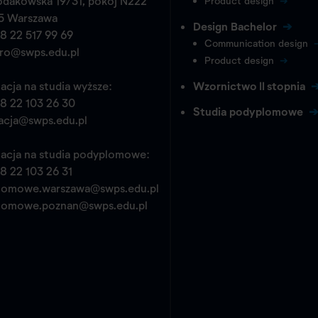
odakowska 19/31, pokój N222
Product design
5 Warszawa
Design Bachelor
8 22 517 99 69
Communication design
pro@swps.edu.pl
Product design
acja na studia wyższe:
Wzornictwo II stopnia
8 22 103 26 30
Studia podyplomowe
acja@swps.edu.pl
acja na studia podyplomowe:
8 22 103 26 31
lomowe.warszawa@swps.edu.pl
lomowe.poznan@swps.edu.pl