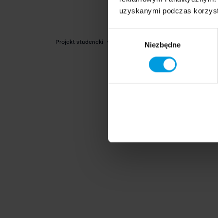
uzyskanymi podczas korzysta
Wybór
Projekt studencki
Niezbędne
zgody