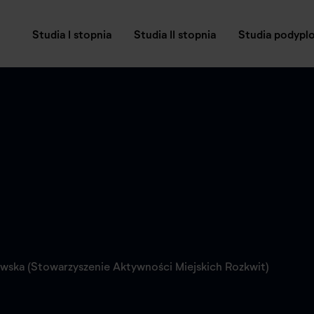
Studia I stopnia
Studia II stopnia
Studia podyp
wska (Stowarzyszenie Aktywności Miejskich Rozkwit)