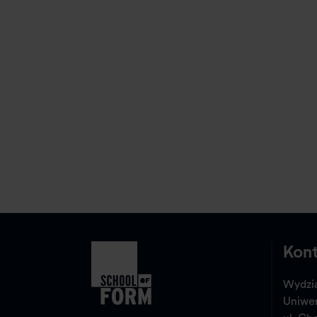
Kon
Wydzia
Uniwe