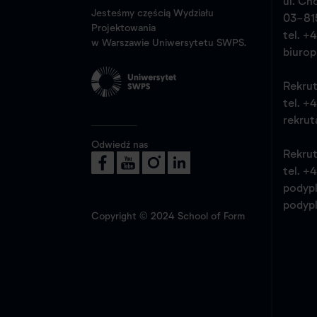
ul. Ch
Jesteśmy częścią Wydziału
03-81
Projektowania
tel.
+4
w Warszawie Uniwersytetu SWPS.
biuro
Rekrut
tel.
+4
rekrut
Odwiedź nas
Rekrut
tel.
+4
podyp
podyp
Copyright © 2024 School of Form