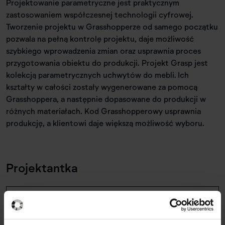
Projektowanie parametryczne jest praktycznym
zastosowaniem współczesnej technologii cyfrowej.
Tworzenie projektu w Grasshopperze od samego początku
pozwala na pełną kontrolę projektu, daje możliwość
szybkiego wprowadzenia zmian oraz usprawnia proces
przygotowania obiektu do produkcji. Projekt Grasp jest
kolekcją parametrycznych uchwytów do mebli. Ich
kształty w całości zostały wygenerowane za pomocą
Grasshoppera, a następnie dopasowane do produkcji w
różnych materiałach. Kod Grasshopperowy usprawnia
produkcję, a klientowi daje większą możliwość wyboru.
Projektantka
Viktoriia Baran
Specjalność: Industrial Design