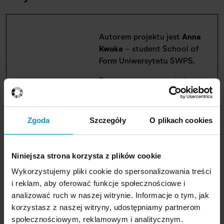
Autorem projektu jest
Anna
Kwoka
- student School of
Form Uniwersytetu SWPS.
Praca prezentowana była w
ramach wystawy "Projekt
Działka" w Rodzinnym
Ogrodzie Działkowym im.
Zgoda
Szczegóły
O plikach cookies
Obrońców Pokoju, w
Rotacyjnym Domu Kultury na
Jazdowie oraz Pawilonie
Niniejsza strona korzysta z plików cookie
Kamień nad Wisłą. Wydarzenia
Wykorzystujemy pliki cookie do spersonalizowania treści
były częścią programu
i reklam, aby oferować funkcje społecznościowe i
„Naprzód Działki”,
analizować ruch w naszej witrynie. Informacje o tym, jak
realizowanego przez SAM
korzystasz z naszej witryny, udostępniamy partnerom
Rozkwit na zlecenie Zarządu
społecznościowym, reklamowym i analitycznym.