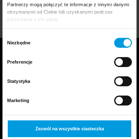
Zieleni m.st. Warszawy.
Partnerzy mogą połączyć te informacje z innymi danymi
otrzymanymi od Ciebie lub uzyskanymi podczas
korzystania z ich usług.
Wybór
Niezbędne
zgody
Preferencje
Statystyka
Jesteśmy częścią Wydziału Projektowania
Marketing
w Warszawie Uniwersytetu SWPS.
Zezwól na wszystkie ciasteczka