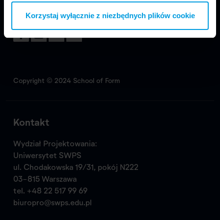
Korzystaj wyłącznie z niezbędnych plików cookie
Odwiedź nas
Copyright © 2024 School of Form
Kontakt
Wydział Projektowania:
Uniwersytet SWPS
ul. Chodakowska 19/31, pokój N222
03-815 Warszawa
tel.
+48 22 517 99 69
biuropro@swps.edu.pl