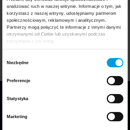
absolwentów konkretnego rocznika i uhonorowanie
analizować ruch w naszej witrynie. Informacje o tym, jak
ich poprzez prezentację prac dyplomowych. Z drugiej
korzystasz z naszej witryny, udostępniamy partnerom
to podsumowanie najważniejszych i najciekawszych
społecznościowym, reklamowym i analitycznym.
projektów, które realizowaliśmy z studentami w
Partnerzy mogą połączyć te informacje z innymi danymi
ostatnim roku.
otrzymanymi od Ciebie lub uzyskanymi podczas
korzystania z ich usług.
Pobierz katalog Graduation 10
Wybór
Niezbędne
zgody
Preferencje
Statystyka
Marketing