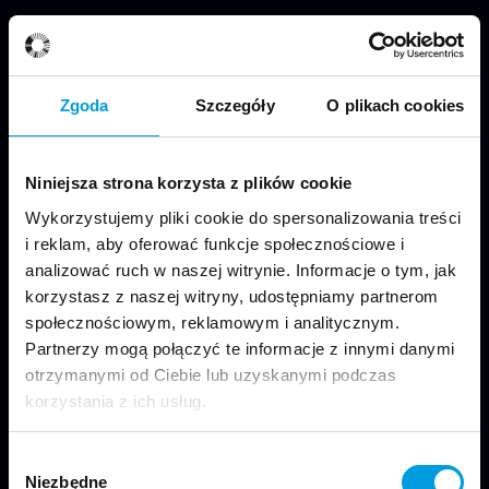
Jesteśmy częścią Wydziału Projektowania
w Warszawie Uniwersytetu SWPS.
Zgoda
Szczegóły
O plikach cookies
Niniejsza strona korzysta z plików cookie
Wykorzystujemy pliki cookie do spersonalizowania treści
Odwiedź nas
i reklam, aby oferować funkcje społecznościowe i
analizować ruch w naszej witrynie. Informacje o tym, jak
korzystasz z naszej witryny, udostępniamy partnerom
społecznościowym, reklamowym i analitycznym.
Partnerzy mogą połączyć te informacje z innymi danymi
Copyright © 2024 School of Form
otrzymanymi od Ciebie lub uzyskanymi podczas
korzystania z ich usług.
Kontakt
Wybór
Niezbędne
zgody