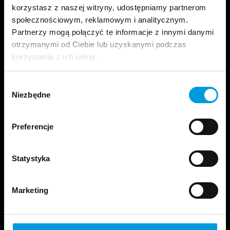
korzystasz z naszej witryny, udostępniamy partnerom
społecznościowym, reklamowym i analitycznym.
Partnerzy mogą połączyć te informacje z innymi danymi
otrzymanymi od Ciebie lub uzyskanymi podczas
korzystania z ich usług.
Odwiedź nas
Wybór
Niezbędne
zgody
Preferencje
Copyright © 2024 School of Form
Statystyka
Kontakt
Marketing
Wydział Projektowania:
Uniwersytet SWPS
ul. Chodakowska 19/31, pokój N222