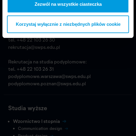
03-815 Warszawa
Zezwól na wszystkie ciasteczka
tel.
+48 22 517 99 69
biuropro@swps.edu.pl
Korzystaj wyłącznie z niezbędnych plików cookie
Rekrutacja na studia wyższe:
tel.
+48 22 103 26 30
rekrutacja@swps.edu.pl
Rekrutacja na studia podyplomowe:
tel.
+48 22 103 26 31
podyplomowe.warszawa@swps.edu.pl
podyplomowe.poznan@swps.edu.pl
Studia wyższe
Wzornictwo I stopnia
Communication design
Product design